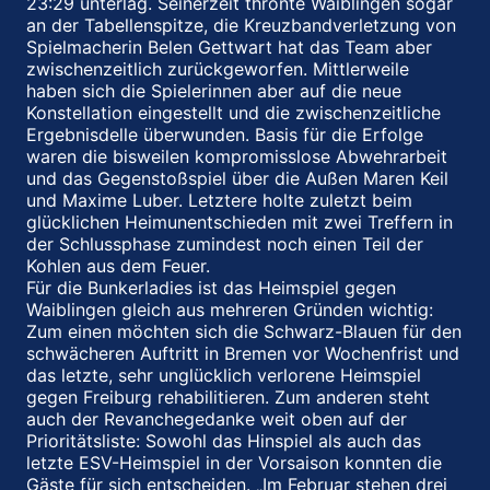
23:29 unterlag. Seinerzeit thronte Waiblingen sogar
an der Tabellenspitze, die Kreuzbandverletzung von
Spielmacherin Belen Gettwart hat das Team aber
zwischenzeitlich zurückgeworfen. Mittlerweile
haben sich die Spielerinnen aber auf die neue
Konstellation eingestellt und die zwischenzeitliche
Ergebnisdelle überwunden. Basis für die Erfolge
waren die bisweilen kompromisslose Abwehrarbeit
und das Gegenstoßspiel über die Außen Maren Keil
und Maxime Luber. Letztere holte zuletzt beim
glücklichen Heimunentschieden mit zwei Treffern in
der Schlussphase zumindest noch einen Teil der
Kohlen aus dem Feuer.
Für die Bunkerladies ist das Heimspiel gegen
Waiblingen gleich aus mehreren Gründen wichtig:
Zum einen möchten sich die Schwarz-Blauen für den
schwächeren Auftritt in Bremen vor Wochenfrist und
das letzte, sehr unglücklich verlorene Heimspiel
gegen Freiburg rehabilitieren. Zum anderen steht
auch der Revanchegedanke weit oben auf der
Prioritätsliste: Sowohl das Hinspiel als auch das
letzte ESV-Heimspiel in der Vorsaison konnten die
Gäste für sich entscheiden. „Im Februar stehen drei