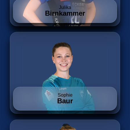
Julika
Birnkammer
Sophie
Baur