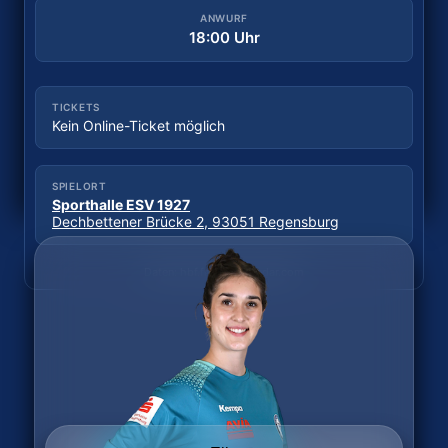
18:30 Uhr
ANWURF
18:00 Uhr
TICKETS
Tickets kaufen
TICKETS
Kein Online-Ticket möglich
SPIELORT
Sporthalle Wittkulle
SPIELORT
Wittkuller Straße, 42719 Solingen
Sporthalle ESV 1927
Dechbettener Brücke 2, 93051 Regensburg
Daten: hbf.fmp.sportradar.com
Daten: hbf.fmp.sportradar.com