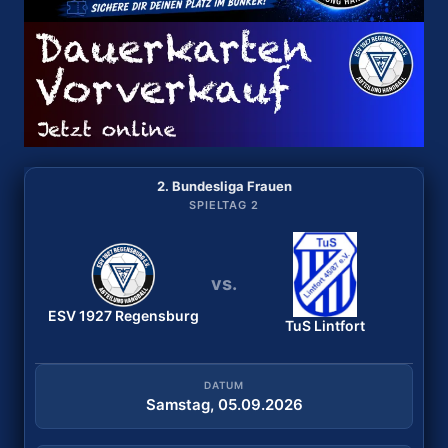
2. Bundesliga Frauen
2. Bundesliga Frauen
SPIELTAG 2
SPIELTAG 1
vs.
vs.
ESV 1927 Regensburg
Bergischer HC
ESV 1927 Regensburg
TuS Lintfort
DATUM
Samstag, 29.08.2026
DATUM
Samstag, 05.09.2026
ANWURF