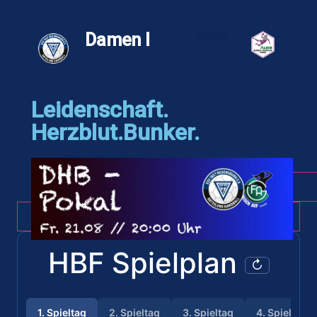
Damen I
ESV Mannschaften
Leidenschaft.
Herzblut.Bunker.
HBF 26/27
DHB Pokal 26/27
HBF Spielplan
↻
1. Spieltag
2. Spieltag
3. Spieltag
4. Spieltag