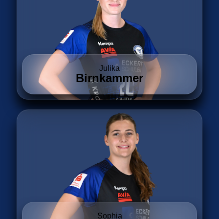
Julika
Birnkammer
Sophia