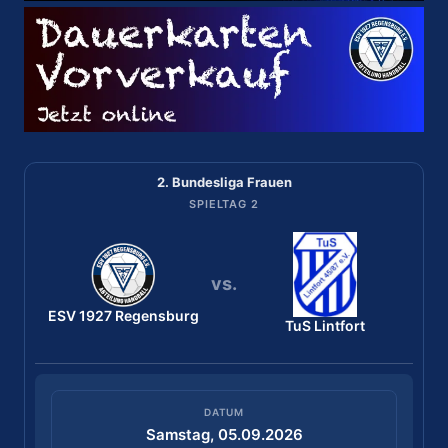
2. Bundesliga Frauen
2. Bundesliga Frauen
SPIELTAG 2
SPIELTAG 1
vs.
vs.
ESV 1927 Regensburg
Bergischer HC
ESV 1927 Regensburg
TuS Lintfort
DATUM
Samstag, 29.08.2026
DATUM
Samstag, 05.09.2026