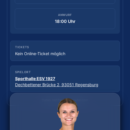
ANWURF
18:30 Uhr
ANWURF
18:00 Uhr
TICKETS
Tickets kaufen
TICKETS
Kein Online-Ticket möglich
SPIELORT
Sporthalle Wittkulle
SPIELORT
Wittkuller Straße, 42719 Solingen
Sporthalle ESV 1927
Dechbettener Brücke 2, 93051 Regensburg
Daten: hbf.fmp.sportradar.com
Daten: hbf.fmp.sportradar.com