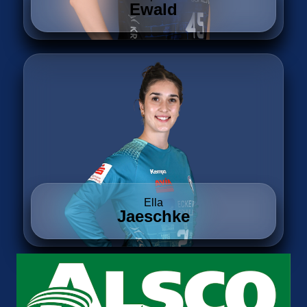
Ewald
Ella
Jaeschke