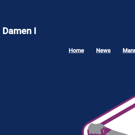
Damen I
Home
News
Mann