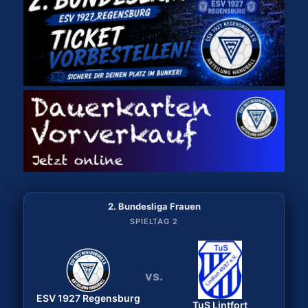
2. Bundesliga Frauen
2. Bundesliga Frauen
SPIELTAG 2
SPIELTAG 1
vs.
vs.
ESV 1927 Regensburg
Bergischer HC
ESV 1927 Regensburg
TuS Lintfort