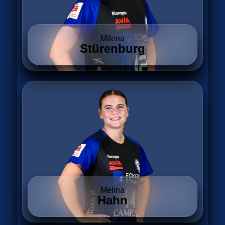
Milena
Stürenburg
Melina
Hahn