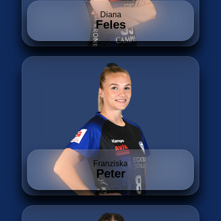
Diana
Feles
Franziska
Peter