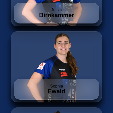
Julika
Birnkammer
Sophia
Ewald