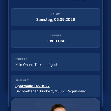
DATUM
Samstag, 29.08.2026
DATUM
Samstag, 05.09.2026
ANWURF
18:30 Uhr
ANWURF
18:00 Uhr
TICKETS
Tickets kaufen
TICKETS
Kein Online-Ticket möglich
SPIELORT
Sporthalle Wittkulle
SPIELORT
Wittkuller Straße, 42719 Solingen
Sporthalle ESV 1927
Dechbettener Brücke 2, 93051 Regensburg
Daten: hbf.fmp.sportradar.com
Daten: hbf.fmp.sportradar.com