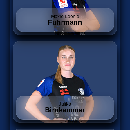
Maxie-Leonie
Fuhrmann
Julika
Birnkammer