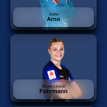
Joelle
Arno
Maxie-Leonie
Fuhrmann