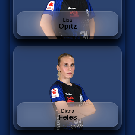
Lisa
Opitz
Diana
Feles