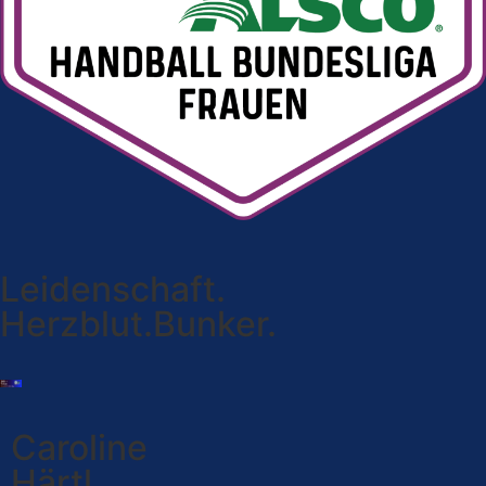
Leidenschaft.
Herzblut.Bunker.
Caroline
Härtl