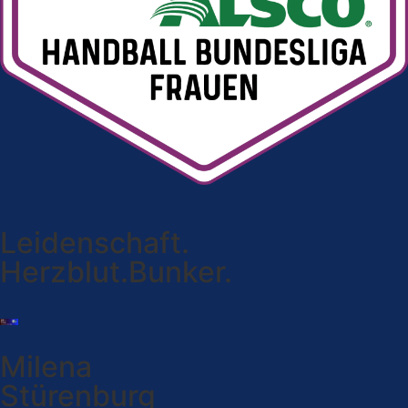
Leidenschaft.
Herzblut.Bunker.
Milena
Stürenburg