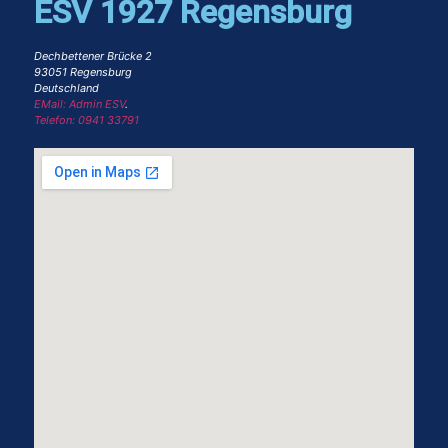
ESV 1927 Regensburg
Dechbettener Brücke 2
93051 Regensburg
Deutschland
EMail: Admin ESV
.
Telefon: 0941 33791