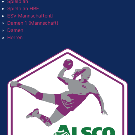
Spielplan
Spielplan HBF
ESV Mannschaften
Damen 1 (Mannschaft)
Damen
Herren