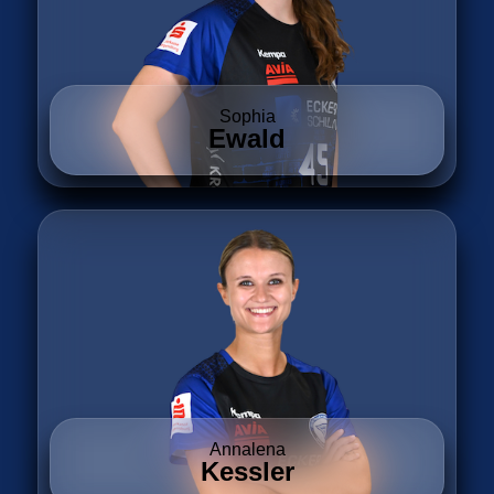
Sophia
Ewald
Annalena
Kessler