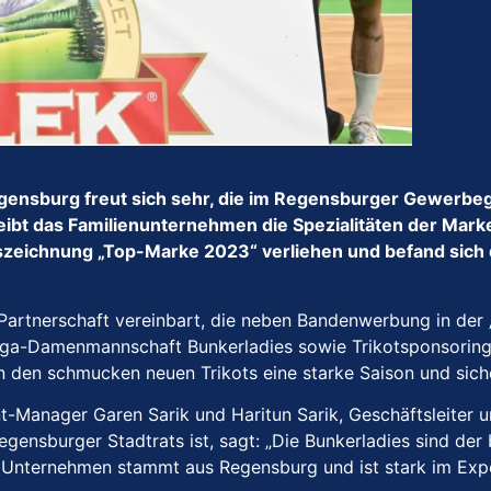
gensburg freut sich sehr, die im Regensburger Gewerbe
reibt das Familienunternehmen die Spezialitäten der Ma
zeichnung „Top-Marke 2023“ verliehen und befand sich d
artnerschaft vereinbart, die neben Bandenwerbung in der 
ga-Damenmannschaft Bunkerladies sowie Trikotsponsoring d
n den schmucken neuen Trikots eine starke Saison und siche
t-Manager Garen Sarik und Haritun Sarik, Geschäftsleiter 
egensburger Stadtrats ist, sagt: „Die Bunkerladies sind de
r Unternehmen stammt aus Regensburg und ist stark im Expo