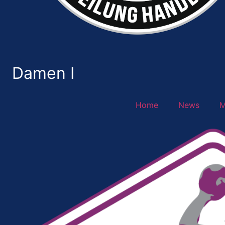
Damen I
Home
News
M