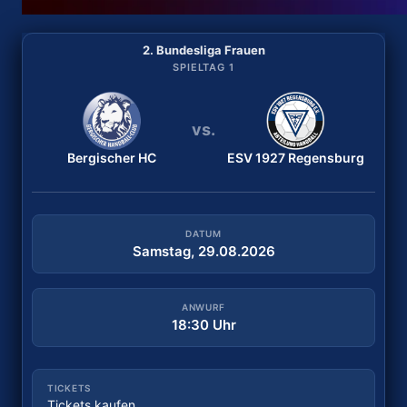
2. Bundesliga Frauen
2. Bundesliga Frauen
SPIELTAG 2
SPIELTAG 1
vs.
vs.
Bergischer HC
TuS Lintfort
ESV 1927 Regensburg
ESV 1927 Regensburg
DATUM
DATUM
Samstag, 29.08.2026
Samstag, 05.09.2026
ANWURF
ANWURF
18:30 Uhr
18:00 Uhr
TICKETS
TICKETS
Tickets kaufen
Kein Online-Ticket möglich