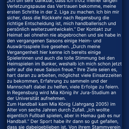
„Ich bin sehr dankbar, dass ich trotz meiner langen
Verletzungspause das Vertrauen bekomme, meine
ersten Schritte in der 2. Liga zu machen. Ich bin mir
sicher, dass die Rückkehr nach Regensburg die
richtige Entscheidung ist, mich handballerisch und
persönlich weiterzuentwickeln.“ Der Kontakt zur
Heimat sei ohnehin nie abgebrochen und sie habe in
den vergangenen Saisons einige Heim- und
Auswärtsspiele live gesehen. „Durch meine
Vergangenheit hier kenne ich bereits einige
Spielerinnen und auch die tolle Stimmung bei den
Heimspielen im Bunker, weshalb ich mich schon jetzt
sehr auf die neue Saison freue.“ Ihre Ziele seien es,
hart daran zu arbeiten, möglichst viele Einsatzzeiten
zu bekommen, Erfahrung zu sammeln und der
Mannschaft dabei zu helfen, viele Erfolge zu feiern.
In Regensburg wird Mia König ihr Jura-Studium an
der Universität aufnehmen.
Zum Handball kam Mia König (Jahrgang 2005) im
Alter von sechs Jahren durch Zufall. „Ich wollte
eigentlich Fußball spielen, aber in Hemau gab es nur
Handball.“ Der Sport habe ihr dann so gut gefallen,
dass sie dabeigeblieben ist. Von ihrem Stammverein