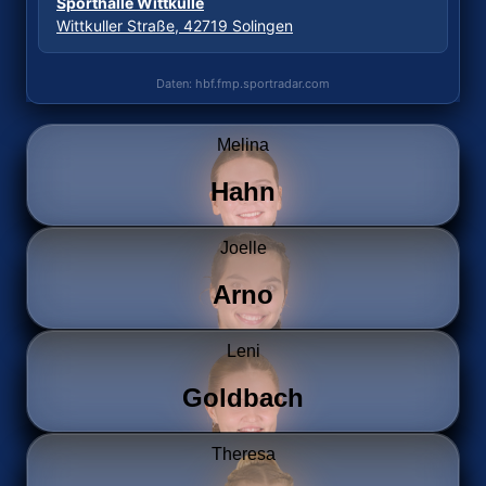
Sporthalle Wittkulle
Sporthalle ESV 1927
Wittkuller Straße, 42719 Solingen
Dechbettener Brücke 2, 93051 Regensburg
Daten: hbf.fmp.sportradar.com
Daten: hbf.fmp.sportradar.com
Melina
Hahn
Joelle
Arno
Leni
Goldbach
Theresa