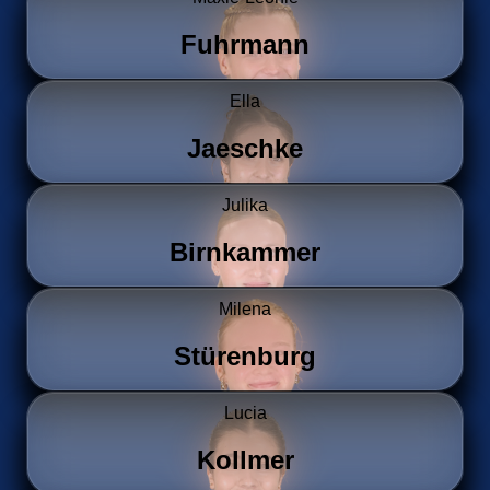
Fuhrmann
Ella
Jaeschke
Julika
Birnkammer
Milena
Stürenburg
Lucia
Kollmer