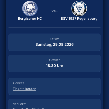
vs.
vs.
Bergischer HC
TuS Lintfort
ESV 1927 Regensburg
ESV 1927 Regensburg
DATUM
DATUM
Samstag, 29.08.2026
Samstag, 05.09.2026
ANWURF
ANWURF
18:30 Uhr
18:00 Uhr
TICKETS
TICKETS
Tickets kaufen
Kein Online-Ticket möglich
SPIELORT
SPIELORT