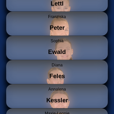
Lettl
Franziska
Peter
Sophia
Ewald
Diana
Feles
Annalena
Kessler
Maxie-Leonie