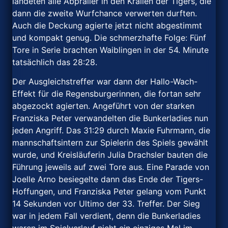
landeten alle Abpraller in den Krallen der Tigers, die
dann die zweite Wurfchance verwerten durften.
Auch die Deckung agierte jetzt nicht abgestimmt
und kompakt genug. Die schmerzhafte Folge: Fünf
Tore in Serie brachten Waiblingen in der 54. Minute
tatsächlich das 28:28.
Der Ausgleichstreffer war dann der Hallo-Wach-
Effekt für die Regensburgerinnen, die fortan sehr
abgezockt agierten. Angeführt von der starken
Franziska Peter verwandelten die Bunkerladies nun
jeden Angriff. Das 31:29 durch Maxie Fuhrmann, die
mannschaftsintern zur Spielerin des Spiels gewählt
wurde, und Kreisläuferin Julia Drachsler bauten die
Führung jeweils auf zwei Tore aus. Eine Parade von
Joelle Arno besiegelte dann das Ende der Tigers-
Hoffungen, und Franziska Peter gelang vom Punkt
14 Sekunden vor Ultimo der 33. Treffer. Der Sieg
war in jedem Fall verdient, denn die Bunkerladies
waren im Spielverlauf nicht ein einziges Mal im