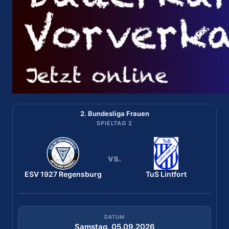
2. Bundesliga Frauen
2. Bundesliga Frauen
SPIELTAG 2
SPIELTAG 1
vs.
vs.
ESV 1927 Regensburg
ESV 1927 Regensburg
Bergischer HC
TuS Lintfort
DATUM
DATUM
Samstag, 29.08.2026
Samstag, 05.09.2026