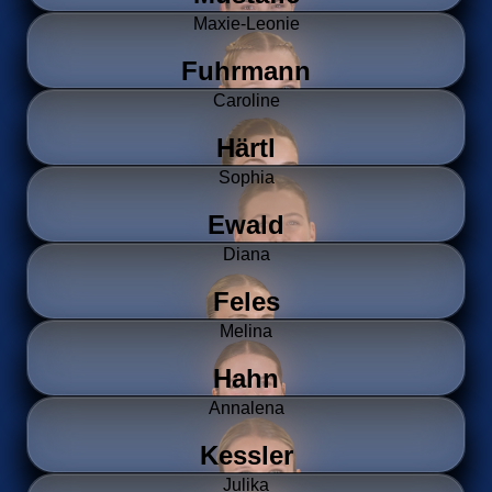
Maxie-Leonie
Fuhrmann
Caroline
Härtl
Sophia
Ewald
Diana
Feles
Melina
Hahn
Annalena
Kessler
Julika