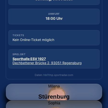
ANWURF
ANWURF
18:30 Uhr
18:00 Uhr
TICKETS
TICKETS
Kein Online-Ticket möglich
Tickets kaufen
SPIELORT
SPIELORT
Sporthalle ESV 1927
Sporthalle Wittkulle
Dechbettener Brücke 2, 93051 Regensburg
Wittkuller Straße, 42719 Solingen
Daten: hbf.fmp.sportradar.com
Daten: hbf.fmp.sportradar.com
Milena
Stürenburg
Sophia