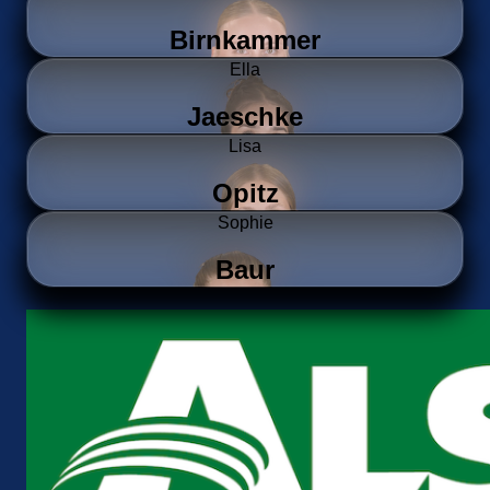
Birnkammer
Ella
Jaeschke
Lisa
Opitz
Sophie
Baur