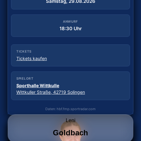
Samstag, 29.08.2026
Samstag, 05.09.2026
ANWURF
ANWURF
18:30 Uhr
18:00 Uhr
TICKETS
TICKETS
Tickets kaufen
Kein Online-Ticket möglich
SPIELORT
SPIELORT
Sporthalle Wittkulle
Sporthalle ESV 1927
Wittkuller Straße, 42719 Solingen
Dechbettener Brücke 2, 93051 Regensburg
Daten: hbf.fmp.sportradar.com
Daten: hbf.fmp.sportradar.com
Leni
Goldbach