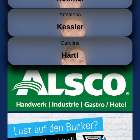
Annalena
Kessler
Caroline
Härtl