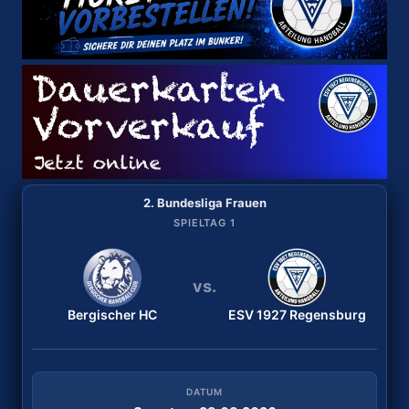
2. Bundesliga Frauen
2. Bundesliga Frauen
SPIELTAG 2
SPIELTAG 1
vs.
vs.
Bergischer HC
TuS Lintfort
ESV 1927 Regensburg
ESV 1927 Regensburg
DATUM
DATUM