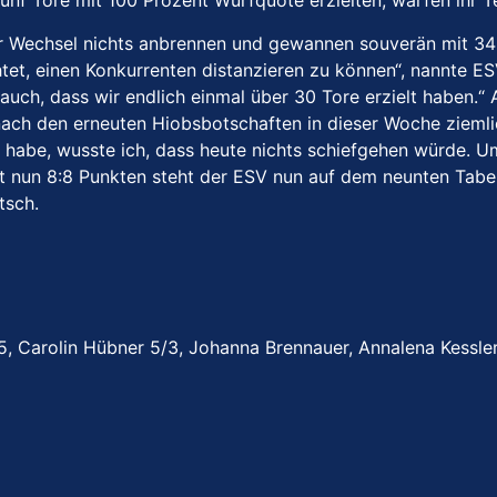
 fünf Tore mit 100 Prozent Wurfquote erzielten, warfen ihr T
ger Wechsel nichts anbrennen und gewannen souverän mit 34:
tet, einen Konkurrenten distanzieren zu können“, nannte E
auch, dass wir endlich einmal über 30 Tore erzielt haben.“ 
nach den erneuten Hiobsbotschaften in dieser Woche ziemlich
habe, wusste ich, dass heute nichts schiefgehen würde. Ums
it nun 8:8 Punkten steht der ESV nun auf dem neunten Tab
tsch.
e 5, Carolin Hübner 5/3, Johanna Brennauer, Annalena Kessle