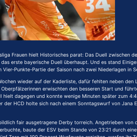
esliga Frauen hielt Historisches parat: Das Duell zwisch
11 das erste bayerische Duell überhaupt. Und es stand Einig
Vier-Punkte-Partie der Saison nach zwei Niederlagen in Ser
Wochen wieder auf der Kaderliste, dafür fehlten neben den
 Oberpfälzerinnen erwischten den besseren Start und führte
l hielt dagegen und konnte wenige Minuten später zum 4:4 
er der HCD holte sich nach einem Sonntagswurf von Jana Ep
ldlich fair ausgetragene Derby torreich. Angetrieben von de
erbuchte, baute der ESV beim Stande von 23:21 durch einen 