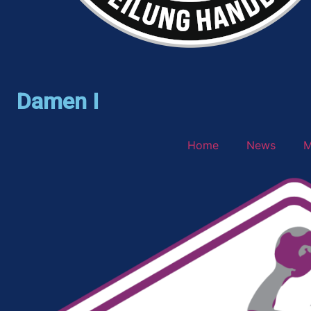
Damen I
Home
News
M