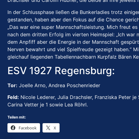
Drachsler und Carolin Hübner, die beide all ihre jeweils
In der Schlussphase ließen die Bunkerladies trotz eini
gestanden, haben aber den Fokus auf die Chance gerich
„Das war eine super Mannschaftsleistung. Mich freut es 
nach dem dritten Erfolg im vierten Heimspiel: „Ich war 
dem Anpfiff aber die Energie in der Mannschaft gespürt 
Nerven bewahrt und viel Spielfreude gezeigt haben.“ M
gleichauf liegenden Tabellennachbarn Kurpfalz Bären Ke
ESV 1927 Regensburg:
Tor:
Joelle Arno, Andrea Poschenrieder
Feld:
Nicole Lederer, Julia Drachsler, Franziska Peter j
Carina Vetter je 1 sowie Lea Röhrl.
Teilen mit:
Facebook
X