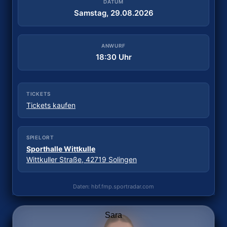
DATUM
DATUM
Samstag, 29.08.2026
Samstag, 05.09.2026
ANWURF
ANWURF
18:30 Uhr
18:00 Uhr
TICKETS
TICKETS
Tickets kaufen
Kein Online-Ticket möglich
SPIELORT
SPIELORT
Sporthalle Wittkulle
Sporthalle ESV 1927
Wittkuller Straße, 42719 Solingen
Dechbettener Brücke 2, 93051 Regensburg
Daten: hbf.fmp.sportradar.com
Daten: hbf.fmp.sportradar.com
Sara