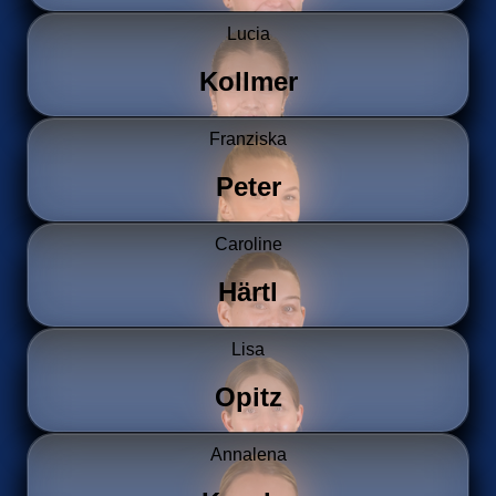
Lucia
Kollmer
Franziska
Peter
Caroline
Härtl
Lisa
Opitz
Annalena