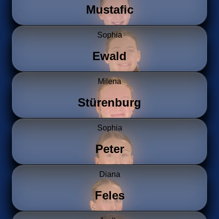
Mustafic
Sophia
Ewald
Milena
Stürenburg
Sophia
Peter
Diana
Feles