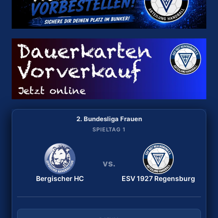
2. Bundesliga Frauen
2. Bundesliga Frauen
SPIELTAG 2
SPIELTAG 1
vs.
vs.
Bergischer HC
TuS Lintfort
ESV 1927 Regensburg
ESV 1927 Regensburg