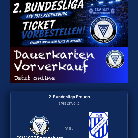
2. Bundesliga Frauen
2. Bundesliga Frauen
SPIELTAG 2
SPIELTAG 1
vs.
vs.
ESV 1927 Regensburg
Bergischer HC
ESV 1927 Regensburg