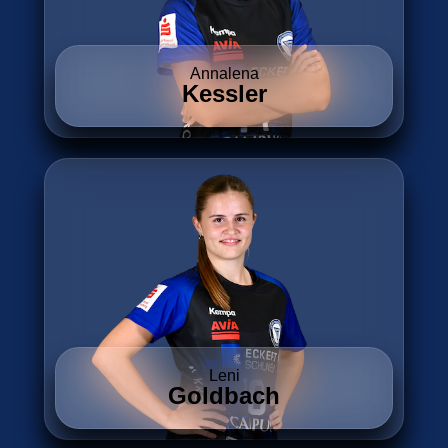
Annalena
Kessler
Leni
Goldbach