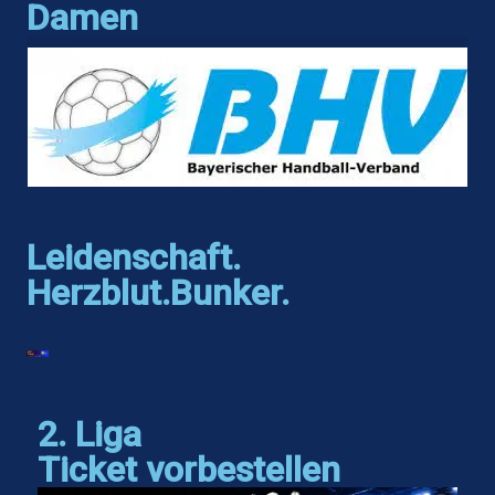
Damen
Leidenschaft.
Herzblut.Bunker.
2. Liga
Ticket vorbestellen