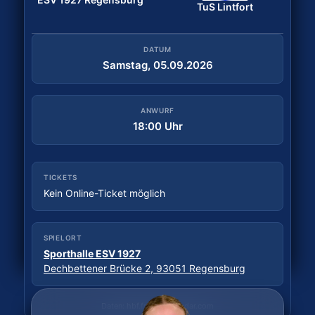
TuS Lintfort
DATUM
Samstag, 29.08.2026
DATUM
Samstag, 05.09.2026
ANWURF
18:30 Uhr
ANWURF
18:00 Uhr
TICKETS
Tickets kaufen
TICKETS
Kein Online-Ticket möglich
SPIELORT
Sporthalle Wittkulle
SPIELORT
Wittkuller Straße, 42719 Solingen
Sporthalle ESV 1927
Dechbettener Brücke 2, 93051 Regensburg
Daten: hbf.fmp.sportradar.com
Daten: hbf.fmp.sportradar.com