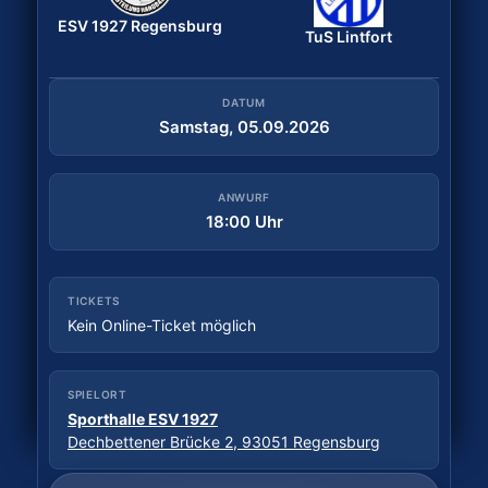
ESV 1927 Regensburg
Bergischer HC
ESV 1927 Regensburg
TuS Lintfort
DATUM
Samstag, 29.08.2026
DATUM
Samstag, 05.09.2026
ANWURF
18:30 Uhr
ANWURF
18:00 Uhr
TICKETS
Tickets kaufen
TICKETS
Kein Online-Ticket möglich
SPIELORT
Sporthalle Wittkulle
SPIELORT
Wittkuller Straße, 42719 Solingen
Sporthalle ESV 1927
Dechbettener Brücke 2, 93051 Regensburg
Daten: hbf.fmp.sportradar.com