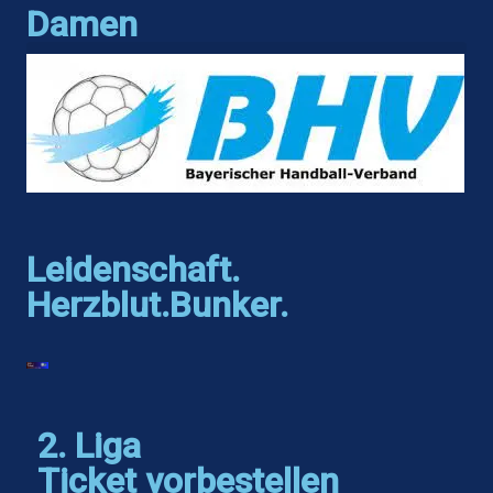
Damen
Leidenschaft.
Herzblut.Bunker.
2. Liga
Ticket vorbestellen