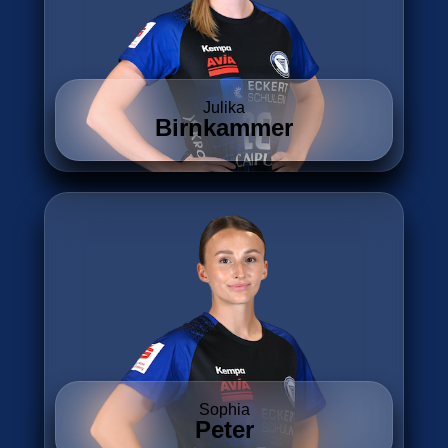
Julika
Birnkammer
Sophia
Peter