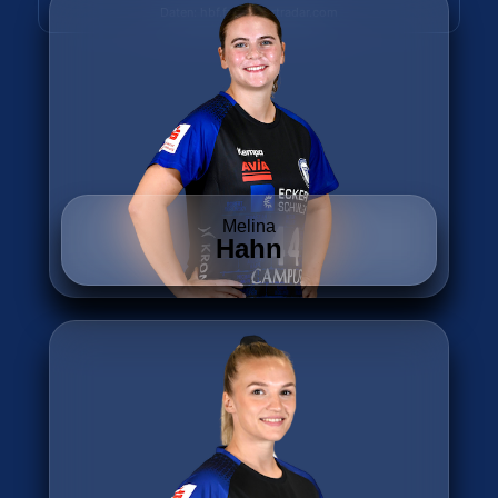
Daten: hbf.fmp.sportradar.com
Melina
Hahn