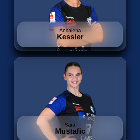
Annalena
Kessler
Sara
Mustafic