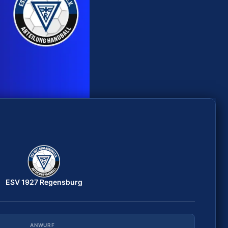
ESV 1927 Regensburg
ESV 1927 Regensburg
ANWURF
DATUM