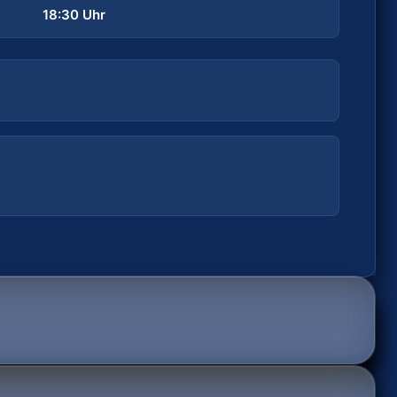
Samstag, 05.09.2026
18:30 Uhr
TICKETS
Kein Online-Ticket möglich
SPIELORT
Sporthalle ESV 1927
Dechbettener Brücke 2, 93051 Regensburg