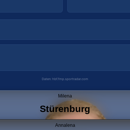
Daten: hbf.fmp.sportradar.com
Daten: hbf.fmp.sportradar.com
Milena
Stürenburg
Annalena