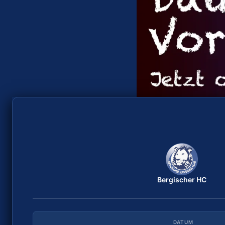
Bergischer HC
TuS Lintfort
ANWURF
DATUM