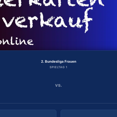
2. Bundesliga Frauen
2. Bundesliga Frauen
SPIELTAG 2
SPIELTAG 1
vs.
vs.