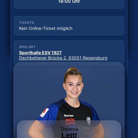
18:00 Uhr
TICKETS
Tickets kaufen
TICKETS
Kein Online-Ticket möglich
SPIELORT
Sporthalle Wittkulle
SPIELORT
Wittkuller Straße, 42719 Solingen
Sporthalle ESV 1927
Dechbettener Brücke 2, 93051 Regensburg
Daten: hbf.fmp.sportradar.com
Daten: hbf.fmp.sportradar.com
Theresa
Lettl