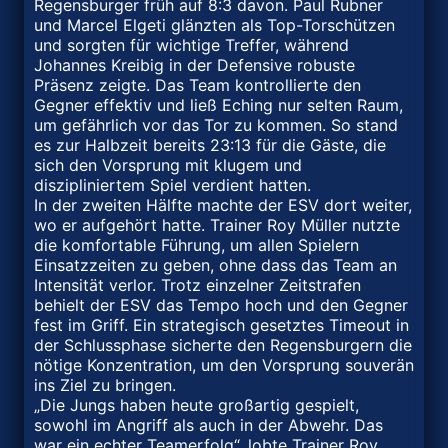
Regensburger früh auf 8:3 davon. Paul Rubner
und Marcel Elgeti glänzten als Top-Torschützen
und sorgten für wichtige Treffer, während
Johannes Kreibig in der Defensive robuste
Präsenz zeigte. Das Team kontrollierte den
Gegner effektiv und ließ Eching nur selten Raum,
um gefährlich vor das Tor zu kommen. So stand
es zur Halbzeit bereits 23:13 für die Gäste, die
sich den Vorsprung mit klugem und
diszipliniertem Spiel verdient hatten.
In der zweiten Hälfte machte der ESV dort weiter,
wo er aufgehört hatte. Trainer Roy Müller nutzte
die komfortable Führung, um allen Spielern
Einsatzzeiten zu geben, ohne dass das Team an
Intensität verlor. Trotz einzelner Zeitstrafen
behielt der ESV das Tempo hoch und den Gegner
fest im Griff. Ein strategisch gesetztes Timeout in
der Schlussphase sicherte den Regensburgern die
nötige Konzentration, um den Vorsprung souverän
ins Ziel zu bringen.
„Die Jungs haben heute großartig gespielt,
sowohl im Angriff als auch in der Abwehr. Das
war ein echter Teamerfolg“, lobte Trainer Roy