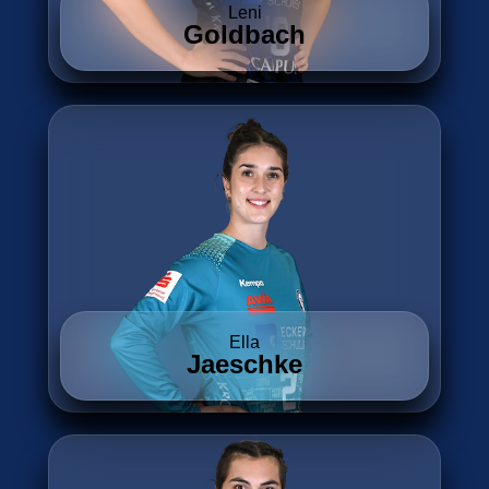
Leni
Goldbach
Ella
Jaeschke