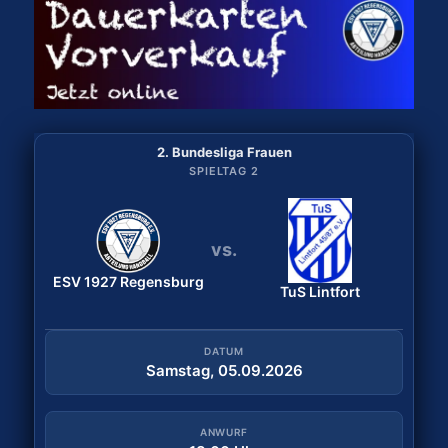
2. Bundesliga Frauen
2. Bundesliga Frauen
SPIELTAG 2
SPIELTAG 1
vs.
vs.
ESV 1927 Regensburg
Bergischer HC
ESV 1927 Regensburg
TuS Lintfort
DATUM
Samstag, 29.08.2026
DATUM
Samstag, 05.09.2026
ANWURF
18:30 Uhr
ANWURF