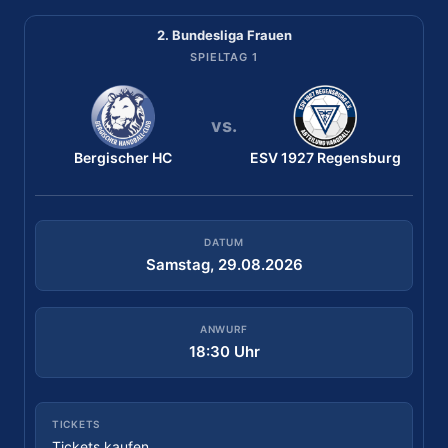
2. Bundesliga Frauen
2. Bundesliga Frauen
SPIELTAG 2
SPIELTAG 1
vs.
vs.
Bergischer HC
TuS Lintfort
ESV 1927 Regensburg
ESV 1927 Regensburg
DATUM
DATUM
Samstag, 29.08.2026
Samstag, 05.09.2026
ANWURF
ANWURF
18:30 Uhr
18:00 Uhr
TICKETS
TICKETS
Tickets kaufen
Kein Online-Ticket möglich