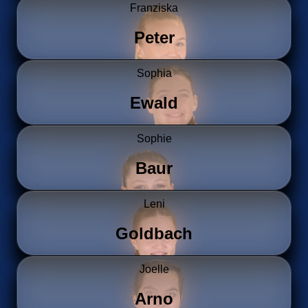
Franziska
Peter
Sophia
Ewald
Sophie
Baur
Leni
Goldbach
Joelle
Arno