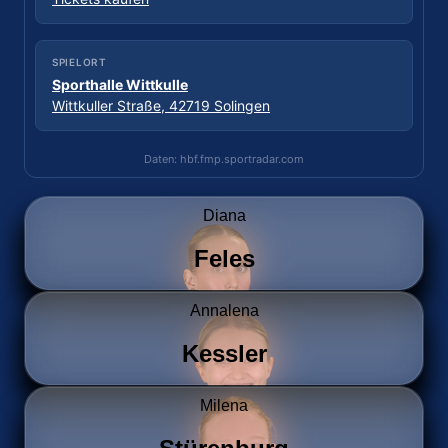
SPIELORT
SPIELORT
Sporthalle Wittkulle
Sporthalle ESV 1927
Wittkuller Straße, 42719 Solingen
Dechbettener Brücke 2, 93051 Regensburg
Daten: hbf.fmp.sportradar.com
Daten: hbf.fmp.sportradar.com
Diana
Feles
Annalena
Kessler
Milena