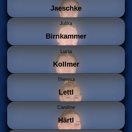
Jaeschke
Julika
Birnkammer
Lucia
Kollmer
Theresa
Lettl
Caroline
Härtl