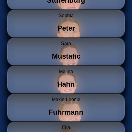
Stürenburg
Sophia
Peter
Sara
Mustafic
Melina
Hahn
Maxie-Leonie
Fuhrmann
Ella