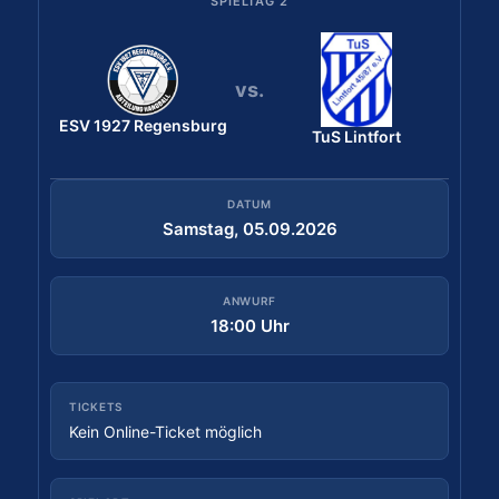
SPIELTAG 2
SPIELTAG 1
vs.
vs.
ESV 1927 Regensburg
Bergischer HC
ESV 1927 Regensburg
TuS Lintfort
DATUM
Samstag, 29.08.2026
DATUM
Samstag, 05.09.2026
ANWURF
18:30 Uhr
ANWURF
18:00 Uhr
TICKETS
Tickets kaufen
TICKETS
Kein Online-Ticket möglich
SPIELORT