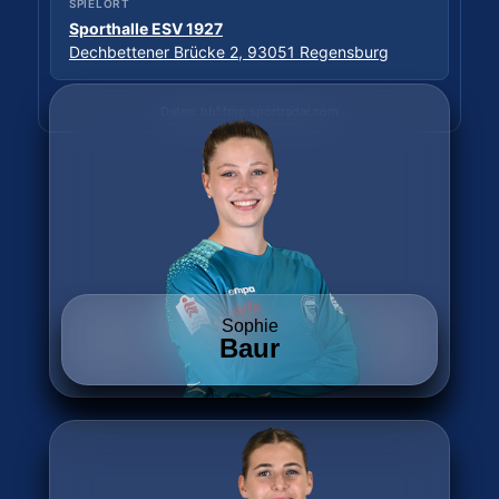
Sporthalle Wittkulle
SPIELORT
Wittkuller Straße, 42719 Solingen
Sporthalle ESV 1927
Dechbettener Brücke 2, 93051 Regensburg
Daten: hbf.fmp.sportradar.com
Daten: hbf.fmp.sportradar.com
Sophie
Baur