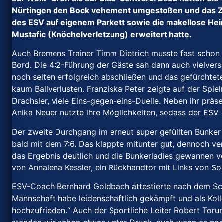
Nürtingen den Bock vehement umgestoßen und das Ziel
des ESV auf eigenem Parkett sowie die makellose Hei
Mustafic (Knöchelverletzung) erweitert hatte.
Auch Bremens Trainer Timm Dietrich musste fast schon 
Bord. Die 4:2-Führung der Gäste sah dann auch vielvers
noch selten erfolgreich abschließen und das gefürchtet
kaum Ballverlusten. Franziska Peter zeigte auf der Spie
Drachsler, viele Eins-gegen-eins-Duelle. Neben ihr präs
Anika Neuer nutzte ihre Möglichkeiten, sodass der ESV
Der zweite Durchgang im erneut super gefüllten Bunker 
bald mit dem 7:6. Das klappte mitunter gut, dennoch v
das Ergebnis deutlich und die Bunkerladies gewannen ve
von Annalena Kessler, ein Rückhandtor mit Links von S
ESV-Coach Bernhard Goldbach attestierte nach dem Schlu
Mannschaft habe leidenschaftlich gekämpft und als Kollek
hochzufrieden.“ Auch der Sportliche Leiter Robert Torun