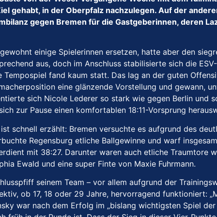
 gehabt, in der Oberpfalz nachzulegen. Auf der anderen
mbilanz gegen Bremen für die Gastgeberinnen, deren Laza
gewohnt einige Spielerinnen ersetzen, hatte aber den sie
prechend aus, doch im Anschluss stabilisierte sich die ESV
e Tempospiel fand kaum statt. Das lag an der guten Offens
lmacherposition eine glänzende Vorstellung und gewann, unt
entierte sich Nicole Lederer so stark wie gegen Berlin und 
 sich zur Pause einen komfortablen 18:11-Vorsprung heraus
ist schnell erzählt: Bremen versuchte es aufgrund des deut
erbuchte Regensburg etliche Ballgewinne und warf insgesa
rdient mit 38:27. Darunter waren auch etliche Traumtore wi
ophia Ewald und eine super Finte von Maxie Fuhrmann.
sspfiff seinem Team – vor allem aufgrund der Trainingswoc
tiv, ob 17, 18 oder 29 Jahre, hervorragend funktioniert: „Me
sky war nach dem Erfolg im „bislang wichtigsten Spiel der S