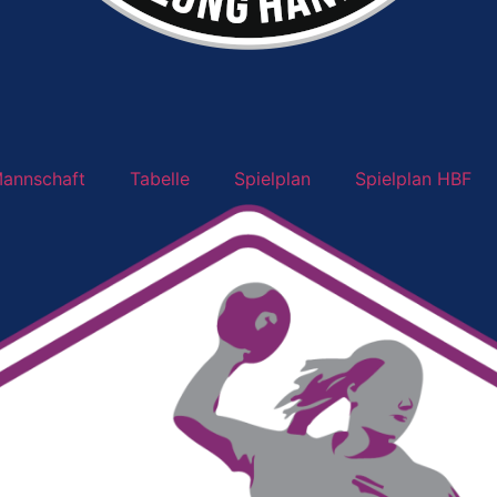
annschaft
Tabelle
Spielplan
Spielplan HBF