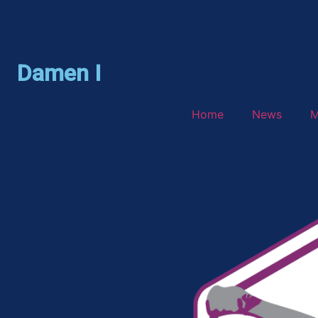
Damen I
Home
News
M