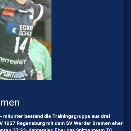
emen
 mitunter bestand die Trainingsgruppe aus drei
s ESV 1927 Regensburg mit dem SV Werder Bremen eher
anten 37:23-Kantersieg über das Spitzenteam TG