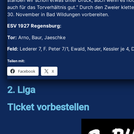
standen wir schon etwas unter Druck, auch wenn es noch f
auch für das Torverhältnis gut.“ Durch den Zweier klett
30. November in Bad Wildungen vorbereiten.
ESV 1927 Regensburg:
Tor:
Arno, Baur, Jaeschke
Feld:
Lederer 7, F. Peter 7/1, Ewald, Neuer, Kessler je 4, 
Teilen mit:
Facebook
X
2. Liga
Ticket vorbestellen