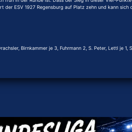
rüh in der Runde ist. Dass der Sieg in dieser Vier-Punkte-P
ert der ESV 1927 Regensburg auf Platz zehn und kann sich d
Drachsler, Birnkammer je 3, Fuhrmann 2, S. Peter, Lettl je 1, 