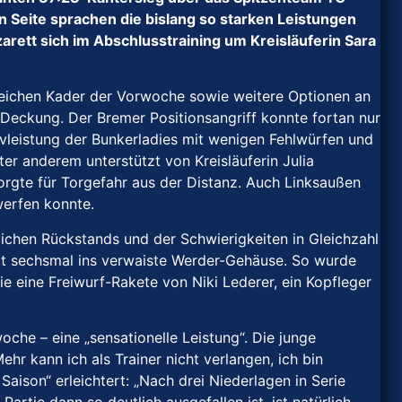
 Seite sprachen die bislang so starken Leistungen
rett sich im Abschlusstraining um Kreisläuferin Sara
greichen Kader der Vorwoche sowie weitere Optionen an
-Deckung. Der Bremer Positionsangriff konnte fortan nur
ivleistung der Bunkerladies mit wenigen Fehlwürfen und
er anderem unterstützt von Kreisläuferin Julia
sorgte für Torgefahr aus der Distanz. Auch Linksaußen
werfen konnte.
lichen Rückstands und der Schwierigkeiten in Gleichzahl
mt sechsmal ins verwaiste Werder-Gehäuse. So wurde
e eine Freiwurf-Rakete von Niki Lederer, ein Kopfleger
he – eine „sensationelle Leistung“. Die junge
hr kann ich als Trainer nicht verlangen, ich bin
aison“ erleichtert: „Nach drei Niederlagen in Serie