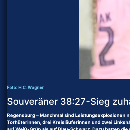
Foto: H.C. Wagner
Souveräner 38:27-Sieg zu
Regensburg – Manchmal sind Leistungsexplosionen nic
Torhüterinnen, drei Kreisläuferinnen und zwei Link
auf Weiß-Grün als auf Blau-Schwarz. Dazu hatten di