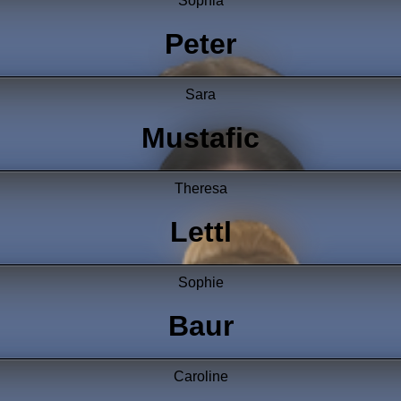
Sophia
Peter
Sara
Mustafic
Theresa
Lettl
Sophie
Baur
Caroline