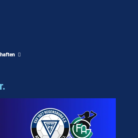
haften
r.