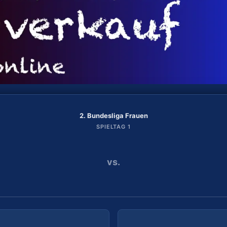
2. Bundesliga Frauen
2. Bundesliga Frauen
SPIELTAG 2
SPIELTAG 1
vs.
vs.