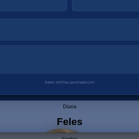
Daten: hbf.fmp.sportradar.com
Daten: hbf.fmp.sportradar.com
Diana
Feles