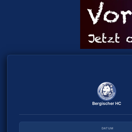
Bergischer HC
TuS Lintfort
ANWURF
DATUM