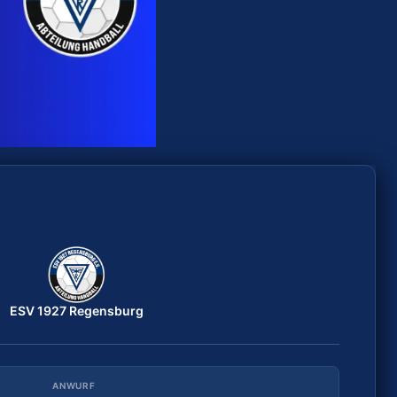
ESV 1927 Regensburg
ESV 1927 Regensburg
ANWURF
DATUM