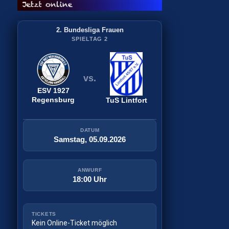
2. Bundesliga Frauen
2. Bundesliga Frauen
SPIELTAG 1
SPIELTAG 2
vs.
vs.
ESV 1927
ESV 1927
Bergischer HC
Regensburg
Regensburg
TuS Lintfort
DATUM
DATUM
Samstag, 29.08.2026
Samstag, 05.09.2026
ANWURF
ANWURF
18:30 Uhr
18:00 Uhr
TICKETS
TICKETS
Tickets kaufen
Kein Online-Ticket möglich