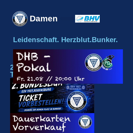
Damen
ESV Mannschaften
Leidenschaft. Herzblut.Bunker.
2. Liga
Ticket vorbestellen