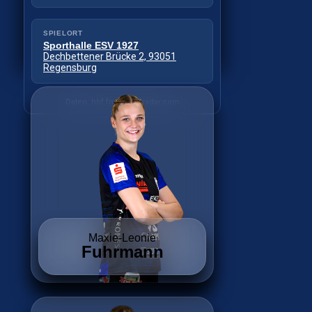
SPIELORT
SPIELORT
Sporthalle Wittkulle
Sporthalle ESV 1927
Wittkuller Straße, 42719 Solingen
Dechbettener Brücke 2, 93051
Regensburg
Daten: hbf.fmp.sportradar.com
Daten: hbf.fmp.sportradar.com
Maxie-Leonie
Fuhrmann