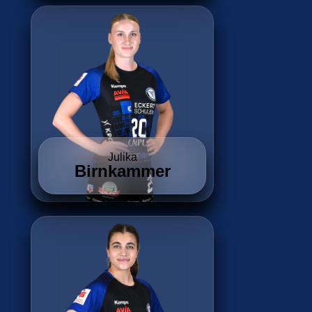
Julika
Birnkammer