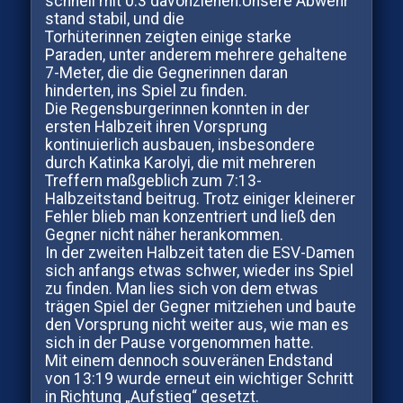
schnell mit 0:3 davonziehen.Unsere Abwehr
stand stabil, und die
Torhüterinnen zeigten einige starke
Paraden, unter anderem mehrere gehaltene
7-Meter, die die Gegnerinnen daran
hinderten, ins Spiel zu finden.
Die Regensburgerinnen konnten in der
ersten Halbzeit ihren Vorsprung
kontinuierlich ausbauen, insbesondere
durch Katinka Karolyi, die mit mehreren
Treffern maßgeblich zum 7:13-
Halbzeitstand beitrug. Trotz einiger kleinerer
Fehler blieb man konzentriert und ließ den
Gegner nicht näher herankommen.
In der zweiten Halbzeit taten die ESV-Damen
sich anfangs etwas schwer, wieder ins Spiel
zu finden. Man lies sich von dem etwas
trägen Spiel der Gegner mitziehen und baute
den Vorsprung nicht weiter aus, wie man es
sich in der Pause vorgenommen hatte.
Mit einem dennoch souveränen Endstand
von 13:19 wurde erneut ein wichtiger Schritt
in Richtung „Aufstieg“ gesetzt.