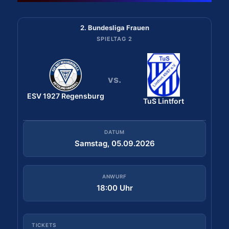
2. Bundesliga Frauen
2. Bundesliga Frauen
SPIELTAG 2
SPIELTAG 1
vs.
vs.
ESV 1927 Regensburg
Bergischer HC
ESV 1927 Regensburg
TuS Lintfort
DATUM
Samstag, 29.08.2026
DATUM
Samstag, 05.09.2026
ANWURF
18:30 Uhr
ANWURF
18:00 Uhr
TICKETS
Tickets kaufen
TICKETS