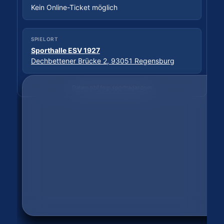
Kein Online-Ticket möglich
SPIELORT
Sporthalle Wittkulle
SPIELORT
Wittkuller Straße, 42719 Solingen
Sporthalle ESV 1927
Dechbettener Brücke 2, 93051 Regensburg
Daten: hbf.fmp.sportradar.com
Daten: hbf.fmp.sportradar.com