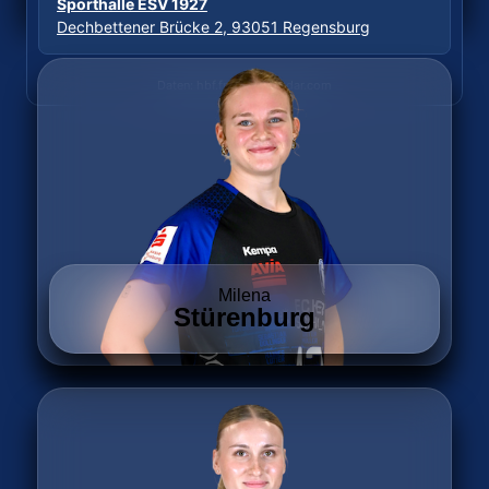
Wittkuller Straße, 42719 Solingen
Sporthalle ESV 1927
Dechbettener Brücke 2, 93051 Regensburg
Daten: hbf.fmp.sportradar.com
Daten: hbf.fmp.sportradar.com
Milena
Stürenburg