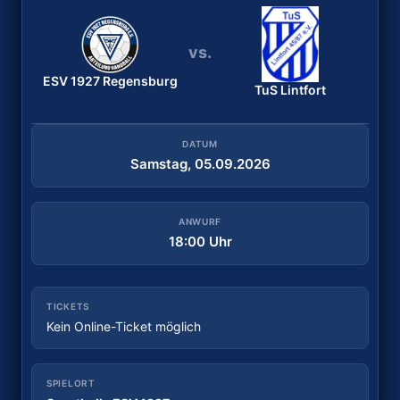
vs.
vs.
ESV 1927 Regensburg
Bergischer HC
ESV 1927 Regensburg
TuS Lintfort
DATUM
Samstag, 29.08.2026
DATUM
Samstag, 05.09.2026
ANWURF
18:30 Uhr
ANWURF
18:00 Uhr
TICKETS
Tickets kaufen
TICKETS
Kein Online-Ticket möglich
SPIELORT
Sporthalle Wittkulle
SPIELORT