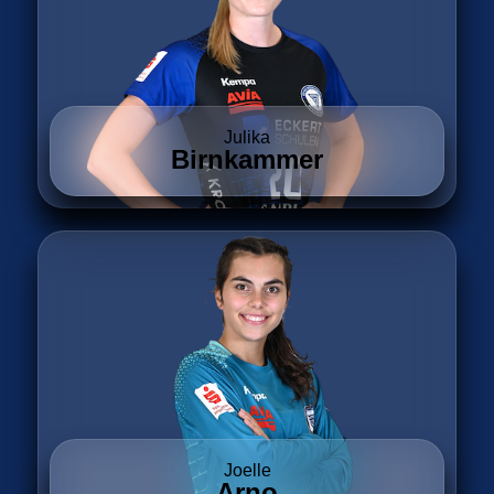
Julika
Birnkammer
Joelle
Arno