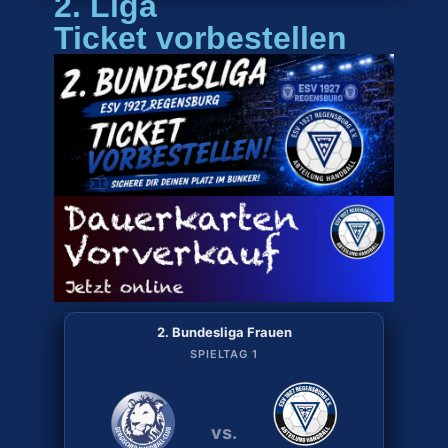
2. Liga
Ticket vorbestellen
2. Bundesliga Frauen
2. Bundesliga Frauen
SPIELTAG 2
SPIELTAG 1
vs.
vs.