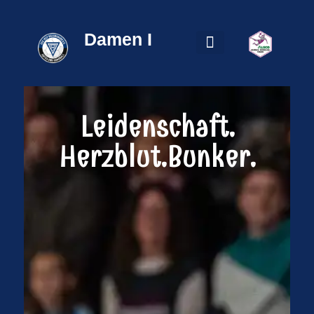
Damen I
ESV Mannschaften
Leidenschaft.
Herzblut.Bunker.