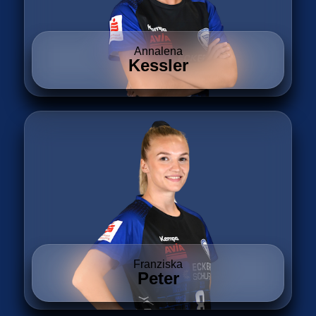
Annalena
Kessler
Franziska
Peter