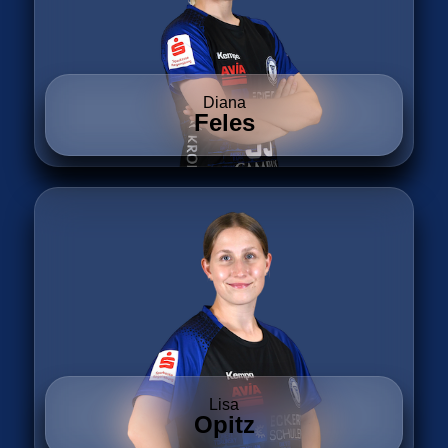
Diana
Feles
Lisa
Opitz