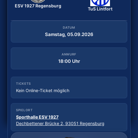
ESV 1927 Regensburg
Bergischer HC
ESV 1927 Regensburg
TuS Lintfort
DATUM
Samstag, 29.08.2026
DATUM
Samstag, 05.09.2026
ANWURF
18:30 Uhr
ANWURF
18:00 Uhr
TICKETS
Tickets kaufen
TICKETS
Kein Online-Ticket möglich
SPIELORT
Sporthalle Wittkulle
SPIELORT
Wittkuller Straße, 42719 Solingen
Sporthalle ESV 1927
Dechbettener Brücke 2, 93051 Regensburg
Daten: hbf.fmp.sportradar.com