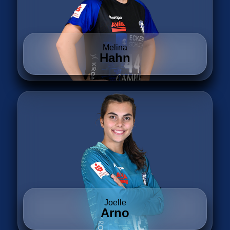
Melina
Hahn
Joelle
Arno