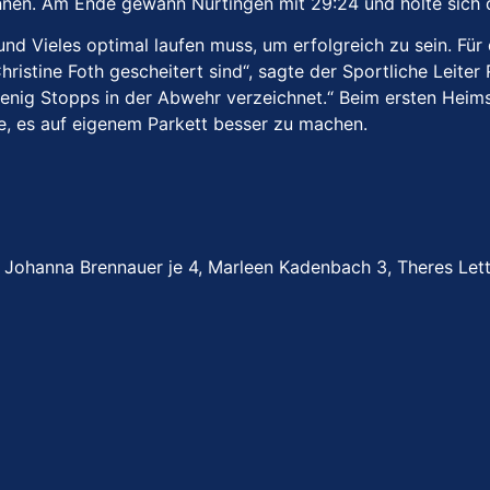
en. Am Ende gewann Nürtingen mit 29:24 und holte sich de
nd Vieles optimal laufen muss, um erfolgreich zu sein. Fü
Christine Foth gescheitert sind“, sagte der Sportliche Leite
 wenig Stopps in der Abwehr verzeichnet.“ Beim ersten H
e, es auf eigenem Parkett besser zu machen.
, Johanna Brennauer je 4, Marleen Kadenbach 3, Theres Lettl