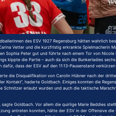
dballerinnen des ESV 1927 Regensburg hätten wahrlich bess
 Carina Vetter und die kurzfristig erkrankte Spielmacherin
egen Sophia Peter gut und führte nach einem Tor von Nicole
angs kippte die Partie – auch da sich die Bunkerladies sec
 dafür, dass der ESV auf den 11:13-Pausenstand verkürzen
erte die Disqualifikation von Carolin Hübner nach der dritt
r Kontakt“, haderte Goldbach. Einiges konnten die Regensb
elle Schnitzer erlaubt wurden und auch die taktische Marsch
, sagte Goldbach. Vor allem die quirlige Marie Beddies st
zung antreten konnten, hätte der ESV in der Offensive die