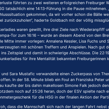
erluste führten zu zwei weiteren erfolgreichen Freiburger 
G tatsächlich eine 14:13-Führung in die Pause mitnehmen. „
schlusssituation gekommen, da wir vorher schon die Bälle
iel zurückzuholen“, haderte Goldbach mit der völlig missg
nkerladies waren gewillt, ihre drei Ziele nach Wiederanpfiff
mpa-Tor zum 16:16 – wurde an diesem Abend von den Brei
le Mitte immer vorlegen: Annalena Kessler, Lisa Fuchs und 
erzeugten mit schönen Treffern und Anspielen. Nach gut d
 ins Zeitspiel und damit in schwierige Abschlüsse. Die 22
unkerladies für ihre Mentalität bekannten Freiburgerinnen
 und Sara Mustafic verwandelte einen Zuckerpass von There
fen. In der 58. Minute blieb ein Foul an Franziska Peter 
kau kaufte der bis dahin makellosen Simone Falk jedoch de
otzdem noch auf 25:26 heran, doch der ESV spielte nach ein
enmetergeschenk für die HSG in der finalen Aktion der Par
froh, dass die Mannschaft sich nach der langen Fahrt nebs