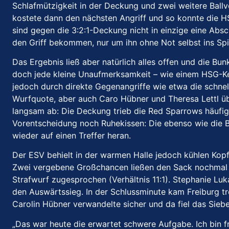
Schlafmützigkeit in der Deckung und zwei weitere Ballv
kostete dann den nächsten Angriff und so konnte die HS
sind gegen die 3:2:1-Deckung nicht in einzige eine Ab
den Griff bekommen, nur um ihn ohne Not selbst ins Sp
Das Ergebnis ließ aber natürlich alles offen und die Bu
doch jede kleine Unaufmerksamkeit – wie einem HSG-Ke
jedoch durch direkte Gegenangriffe wie etwa die schnel
Wurfquote, aber auch Caro Hübner und Theresa Lettl üb
langsam ab: Die Deckung trieb die Red Sparrows häufig
Vorentscheidung noch Ruhekissen: Die ebenso wie die B
wieder auf einen Treffer heran.
Der ESV behielt in der warmen Halle jedoch kühlen Kopf
Zwei vergebene Großchancen ließen den Sack nochmal of
Strafwurf zugesprochen (Verhältnis 11:1). Stephanie Lu
den Auswärtssieg. In der Schlussminute kam Freiburg tr
Carolin Hübner verwandelte sicher und da fiel das Sieb
„Das war heute die erwartet schwere Aufgabe. Ich bin 