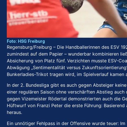
Foto: HSG Freiburg
Regensburg/Freiburg – Die Handballerinnen des ESV 1927 
zumindest auf dem Papier – wunderbar kombinieren ließe
Absicherung von Platz fünf. Verzichten musste ESV-Coa
Abwägung „Sentimentalität versus Zukunftsorientierung“
Bunkerladies-Trikot tragen wird, im Spielverlauf kamen 
In der 2. Bundesliga gibt es auch gegen Absteiger kein
einer regulären Saison ohne verschärften Abstieg auch di
gegen Vizemeister Rödertal demonstrierten auch die Gef
Hüftwurf von Franzi Peter die erste Führung: Basieren
heraus.
Ein unnötiger Fehlpass in der Offensive wurde teuer: Im