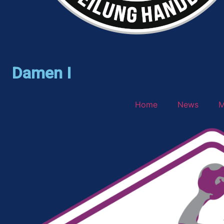
Damen I
Home
News
M