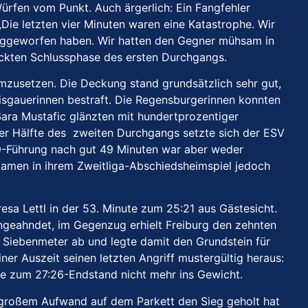
Würfen vom Punkt. Auch ärgerlich: Ein Fangfehler
Die letzten vier Minuten waren eine Katastrophe. Wir
 weggeworfen haben. Wir hatten den Gegner mühsam in
lückten Schlussphase des ersten Durchgangs.
 umzusetzen. Die Deckung stand grundsätzlich sehr gut,
sgauerinnen bestraft. Die Regensburgerinnen konnten
Sara Mustafic glänzten mit hundertprozentiger
er Hälfte des zweiten Durchgangs setzte sich der ESV
:19-Führung nach gut 49 Minuten war aber weder
 kamen in ihrem Zweitliga-Abschiedsheimspiel jedoch
sa Lettl in der 53. Minute zum 25:21 aus Gästesicht.
ungeahndet, im Gegenzug erhielt Freiburg den zehnten
n Siebenmeter ab und legte damit den Grundstein für
er Auszeit seinen letzten Angriff mustergültig heraus:
tie zum 27:26-Endstand nicht mehr ins Gewicht.
t großem Aufwand auf dem Parkett den Sieg geholt hat