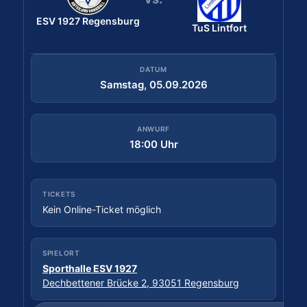
ESV 1927 Regensburg
Bergischer HC
ESV 1927 Regensburg
TuS Lintfort
DATUM
Samstag, 29.08.2026
DATUM
Samstag, 05.09.2026
ANWURF
18:30 Uhr
ANWURF
18:00 Uhr
TICKETS
Tickets kaufen
TICKETS
Kein Online-Ticket möglich
SPIELORT
Sporthalle Wittkulle
SPIELORT
Wittkuller Straße, 42719 Solingen
Sporthalle ESV 1927
Dechbettener Brücke 2, 93051 Regensburg
Daten: hbf.fmp.sportradar.com