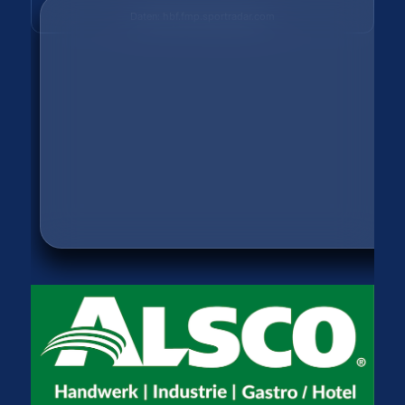
Daten: hbf.fmp.sportradar.com