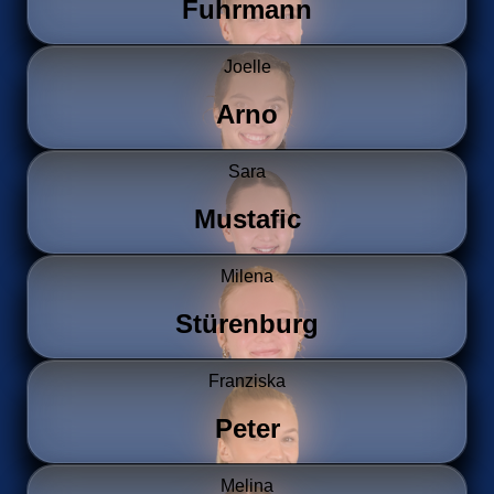
Fuhrmann
Joelle
Arno
Sara
Mustafic
Milena
Stürenburg
Franziska
Peter
Melina