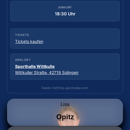
ANWURF
ANWURF
18:30 Uhr
18:00 Uhr
TICKETS
TICKETS
Tickets kaufen
Kein Online-Ticket möglich
SPIELORT
SPIELORT
Sporthalle Wittkulle
Sporthalle ESV 1927
Wittkuller Straße, 42719 Solingen
Dechbettener Brücke 2, 93051 Regensburg
Daten: hbf.fmp.sportradar.com
Daten: hbf.fmp.sportradar.com
Lisa
Opitz