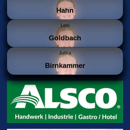
Hahn
Leni
Goldbach
Julika
Birnkammer