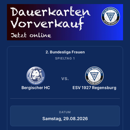
2. Bundesliga Frauen
2. Bundesliga Frauen
SPIELTAG 2
SPIELTAG 1
vs.
vs.
Bergischer HC
TuS Lintfort
ESV 1927 Regensburg
ESV 1927 Regensburg
DATUM
DATUM
Samstag, 29.08.2026
Samstag, 05.09.2026