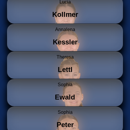
Lucia
Kollmer
Annalena
Kessler
Theresa
Lettl
Sophia
Ewald
Sophia
Peter