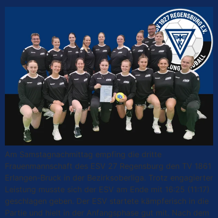
Am Samstagnachmittag empfing die dritte
Frauenmannschaft des ESV 27 Regensburg den TV 1861
Erlangen-Bruck in der Bezirksoberliga. Trotz engagierter
Leistung musste sich der ESV am Ende mit 16:25 (11:17)
geschlagen geben. Der ESV startete kämpferisch in die
Partie und hielt in der Anfangsphase gut mit. Nach dem