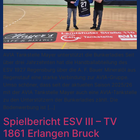
AVIA Tankstelle Mayer unterstützt die Bunkerladies Seit
über drei Jahrzehnten hat die Handballabteilung des
ESV 1927 Regensburg über die A. F. Bauer Mineralöl aus
Regenstauf eine starke Verbindung zur AVIA-Gruppe.
Umso schöner, dass seit der aktuellen Saison 2025/26
mit der AVIA Tankstelle Mayer auch eine AVIA-Tankstelle
zu den Unterstützern der Bunkerladies zählt. Die
Bodenwerbung ist […]
Spielbericht ESV III – TV
1861 Erlangen Bruck